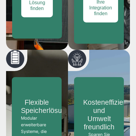
Ihre
Lösung
Integration
finden
finden
Flexible
Kosteneffizient
Speicherlösungen
und
Umwelt
Modular
erweiterbare
freundlich
Systeme, die
Sparen Sie