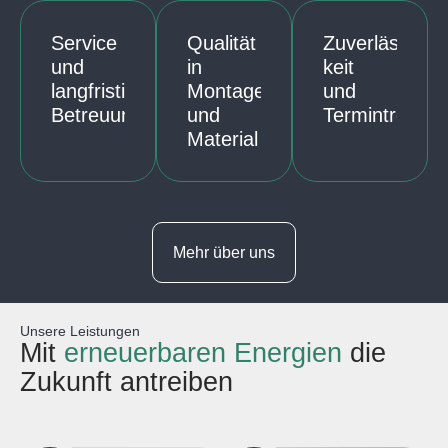
Service
Qualität
Zuverlässig
und
in
keit
langfristige
Montage
und
Betreuung
und
Termintreue
Material
Mehr über uns
Unsere Leistungen
Mit
erneuerbaren Energien
die
Zukunft antreiben