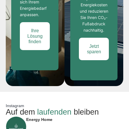
sich Ihrem
Energiekosten
Energiebedarf
und reduzieren
anpassen.
Sie Ihren CO₂-
Fußabdruck
nachhaltig.
Ihre
Lösung
finden
Jetzt
sparen
Instagram
Auf dem
laufenden
bleiben
Energy Home
@energyhomegmbh