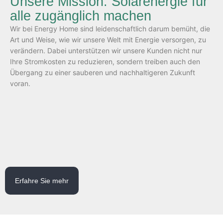
Unsere Mission: Solarenergie für
alle zugänglich machen
Wir bei Energy Home sind leidenschaftlich darum bemüht, die
Art und Weise, wie wir unsere Welt mit Energie versorgen, zu
verändern. Dabei unterstützen wir unsere Kunden nicht nur
Ihre Stromkosten zu reduzieren, sondern treiben auch den
Übergang zu einer sauberen und nachhaltigeren Zukunft
Ihr Experte für nachhaltige
voran.
Solarenergie
1
6
2
Ph
Du
Ja
Mo
En
Er
Erfahre Sie mehr