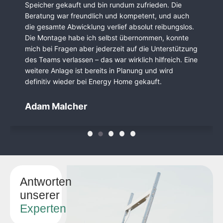
versierter Berater und Firmeninhaber, der im Vorfeld
alle Fragen kompetent beantwortet und gut beraten
hat. Überaus motivierte und freundliche Crew, die
alle Um- und Einbauten wie geplant und zeitlich
abgestimmt exakt vorgenommen haben. Die
verbaute PV-Anlage läuft sehr gut und hält, was uns
versprochen wurde. Anschließende weitere
Betreuung ist gegeben und man wird nicht als
„ehemaliger“ Kunde abgelegt. Sehr, sehr
empfehlenswertes Fachunternehmen!
Sledge
Antworten
unserer
Experten