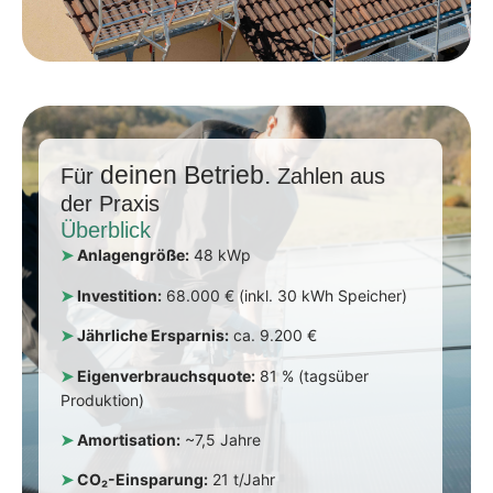
deinen Betrieb.
Für
Zahlen aus
der Praxis
Überblick
➤
Anlagengröße:
48 kWp
➤
Investition:
68.000 € (inkl. 30 kWh Speicher)
➤
Jährliche Ersparnis:
ca. 9.200 €
➤
Eigenverbrauchsquote:
81 % (tagsüber
Produktion)
➤
Amortisation:
~7,5 Jahre
➤
CO₂-Einsparung:
21 t/Jahr