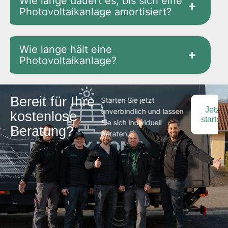
Wie lange dauert es, bis sich eine
Photovoltaikanlage amortisiert?
Wie lange hält eine
Photovoltaikanlage?
Bereit für Ihre
Starten Sie jetzt
Jetzt
unverbindlich und lassen
kostenlose
starten
Sie sich individuell
Beratung?
beraten.