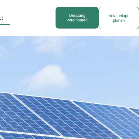
Beratung
Solaranlage
kt
vereinbaren
planen