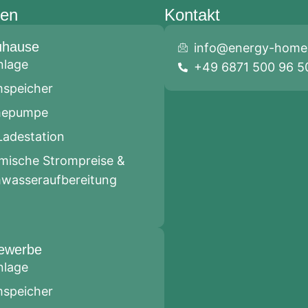
gen
Kontakt
uhause
info@energy-home.
nlage
+49 6871 500 96 5
mspeicher
epumpe
Ladestation
mische Strompreise &
wasseraufbereitung
ewerbe
nlage
mspeicher