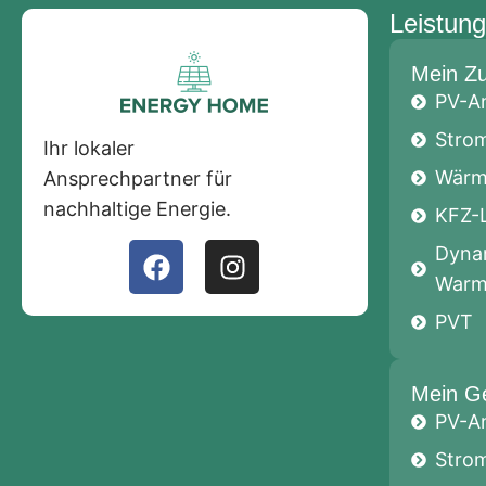
Leistun
Mein Z
PV-A
Stro
Ihr lokaler
Wärm
Ansprechpartner für
nachhaltige Energie.
KFZ-
Dyna
Warm
PVT
Mein G
PV-A
Stro